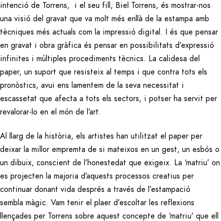
intenció de Torrens, i el seu fill, Biel Torrens, és mostrar-nos
una visió del gravat que va molt més enllà de la estampa amb
tècniques més actuals com la impressió digital. I és que pensar
en gravat i obra gràfica és pensar en possibilitats d’expressió
infinites i múltiples procediments tècnics. La calidesa del
paper, un suport que resisteix al temps i que contra tots els
pronòstics, avui ens lamentem de la seva necessitat i
escassetat que afecta a tots els sectors, i potser ha servit per
revalorar-lo en el món de l’art.
Al llarg de la història, els artistes han utilitzat el paper per
deixar la millor empremta de si mateixos en un gest, un esbós o
un dibuix, conscient de l’honestedat que exigeix. La ‘matriu’ on
es projecten la majoria d’aquests processos creatius per
continuar donant vida després a través de l’estampació
sembla màgic. Vam tenir el plaer d’escoltar les reflexions
llençades per Torrens sobre aquest concepte de ‘matriu’ que ell