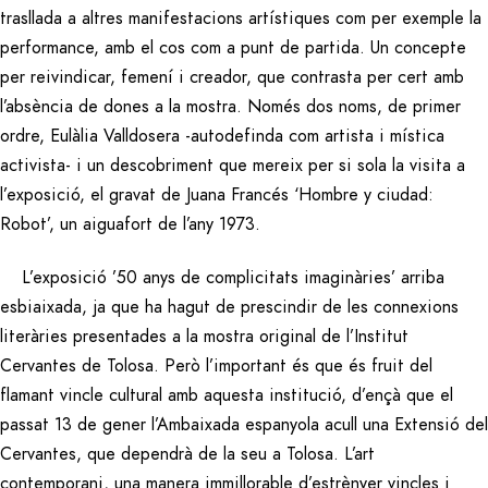
trasllada a altres manifestacions artístiques com per exemple la
performance, amb el cos com a punt de partida. Un concepte
per reivindicar, femení i creador, que contrasta per cert amb
l’absència de dones a la mostra. Només dos noms, de primer
ordre, Eulàlia Valldosera -autodefinda com artista i mística
activista- i un descobriment que mereix per si sola la visita a
l’exposició, el gravat de Juana Francés ‘Hombre y ciudad:
Robot’, un aiguafort de l’any 1973.
L’exposició ’50 anys de complicitats imaginàries’ arriba
esbiaixada, ja que ha hagut de prescindir de les connexions
literàries presentades a la mostra original de l’Institut
Cervantes de Tolosa. Però l’important és que és fruit del
flamant vincle cultural amb aquesta institució, d’ençà que el
passat 13 de gener l’Ambaixada espanyola acull una Extensió del
Cervantes, que dependrà de la seu a Tolosa. L’art
contemporani, una manera immillorable d’estrènyer vincles i