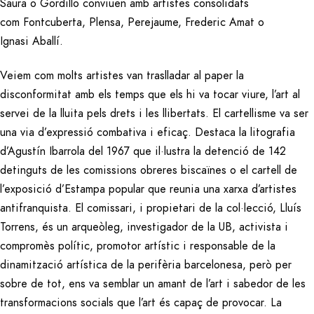
Saura o Gordillo conviuen amb artistes consolidats
com Fontcuberta, Plensa, Perejaume, Frederic Amat o
Ignasi Aballí.
Veiem com molts artistes van traslladar al paper la
disconformitat amb els temps que els hi va tocar viure, l’art al
servei de la lluita pels drets i les llibertats. El cartellisme va ser
una via d’expressió combativa i eficaç. Destaca la litografia
d’Agustín Ibarrola del 1967 que il·lustra la detenció de 142
detinguts de les comissions obreres biscaïnes o el cartell de
l’exposició d’Estampa popular que reunia una xarxa d’artistes
antifranquista. El comissari, i propietari de la col·lecció, Lluís
Torrens, és un arqueòleg, investigador de la UB, activista i
compromès polític, promotor artístic i responsable de la
dinamització artística de la perifèria barcelonesa, però per
sobre de tot, ens va semblar un amant de l’art i sabedor de les
transformacions socials que l’art és capaç de provocar. La