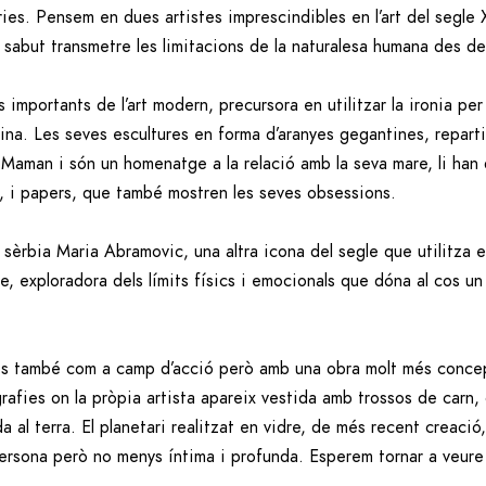
àries. Pensem en dues artistes imprescindibles en l’art del segle
sabut transmetre les limitacions de la naturalesa humana des de
portants de l’art modern, precursora en utilitzar la ironia per ex
ina. Les seves escultures en forma d’aranyes gegantines, reparti
 Maman i són un homenatge a la relació amb la seva mare, li han
es, i papers, que també mostren les seves obsessions.
 sèrbia Maria Abramovic, una altra icona del segle que utilitza 
 exploradora dels límits físics i emocionals que dóna al cos un 
os també com a camp d’acció però amb una obra molt més conceptua
rafies on la pròpia artista apareix vestida amb trossos de carn, 
 al terra. El planetari realitzat en vidre, de més recent creaci
 persona però no menys íntima i profunda. Esperem tornar a veure