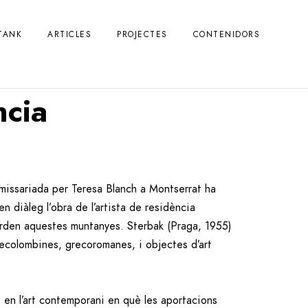
TANK
ARTICLES
PROJECTES
CONTENIDORS
ncia
omissariada per Teresa Blanch a Montserrat ha
 diàleg l’obra de l’artista de residència
arden aquestes muntanyes. Sterbak (Praga, 1955)
recolombines, grecoromanes, i objectes d’art
t en l’art contemporani en què les aportacions