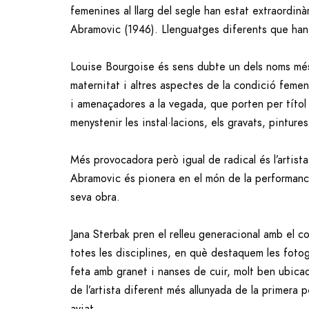
femenines al llarg del segle han estat extraordin
Abramovic (1946). Llenguatges diferents que han 
Louise Bourgoise és sens dubte un dels noms més im
maternitat i altres aspectes de la condició femen
i amenaçadores a la vegada, que porten per títol
menystenir les instal·lacions, els gravats, pintur
Més provocadora però igual de radical és l’artista
Abramovic és pionera en el món de la performance,
seva obra.
Jana Sterbak pren el relleu generacional amb el c
totes les disciplines, en què destaquem les fotog
feta amb granet i nanses de cuir, molt ben ubicada
de l’artista diferent més allunyada de la primera