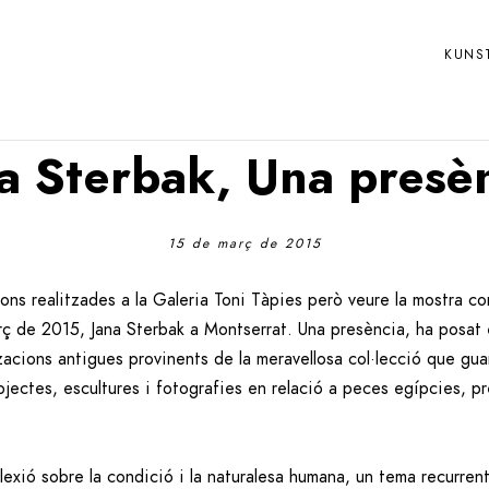
KUNS
a Sterbak, Una presè
15 de març de 2015
ons realitzades a la Galeria Toni Tàpies però veure la mostra c
ç de 2015, Jana Sterbak a Montserrat. Una presència, ha posat en
acions antigues provinents de la meravellosa col·lecció que gu
bjectes, escultures i fotografies en relació a peces egípcies, p
lexió sobre la condició i la naturalesa humana, un tema recurren